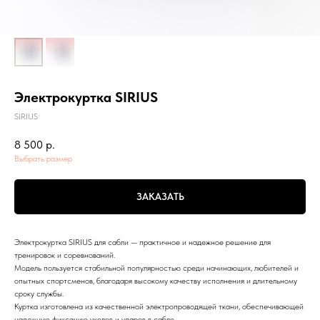
Электрокуртка SIRIUS
SIRIUS
8 500
р.
Выбрать размер
ЗАКАЗАТЬ
Электрокуртка SIRIUS для сабли — практичное и надежное решение для
тренировок и соревнований.
Модель пользуется стабильной популярностью среди начинающих, любителей и
опытных спортсменов, благодаря высокому качеству исполнения и длительному
сроку службы.
Куртка изготовлена из качественной электропроводящей ткани, обеспечивающей
надежную фиксацию уколов и ударов в сабле.