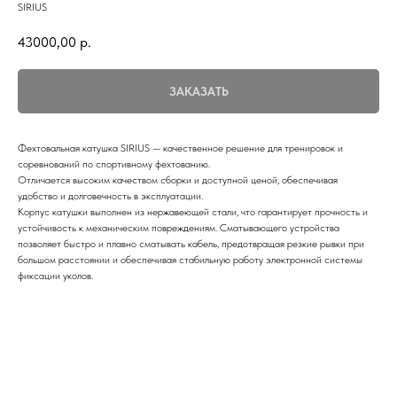
SIRIUS
43000,00
р.
ЗАКАЗАТЬ
Фехтовальная катушка SIRIUS — качественное решение для тренировок и
соревнований по спортивному фехтованию.
Отличается высоким качеством сборки и доступной ценой, обеспечивая
удобство и долговечность в эксплуатации.
Корпус катушки выполнен из нержавеющей стали, что гарантирует прочность и
устойчивость к механическим повреждениям. Сматывающего устройства
позволяет быстро и плавно сматывать кабель, предотвращая резкие рывки при
большом расстоянии и обеспечивая стабильную работу электронной системы
фиксации уколов.